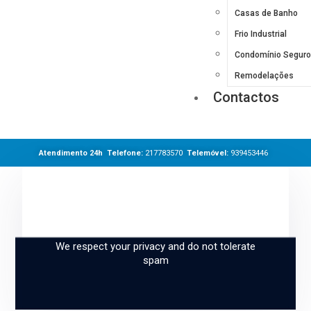
Casas de Banho
Frio Industrial
Condomínio Seguro
Remodelações
Contactos
Atendimento 24h Telefone:
217783570
Telemóvel:
939453446
Sign up and subscribe
to our newsletter
We respect your privacy and do not tolerate
spam