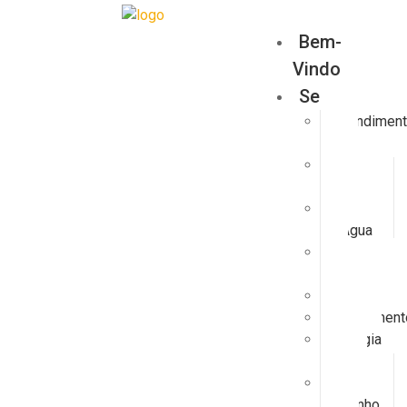
Bem-
Vindo
Serviços
Atendimen
24h
Redes
de Gás
Redes
de Água
Ar
Condicionado
Aquecimen
Saneament
Energia
Solar
Casas
de Banho