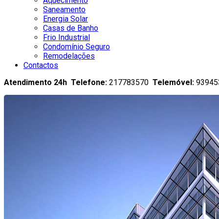
Aquecimento
Saneamento
Energia Solar
Casas de Banho
Frio Industrial
Condomínio Seguro
Remodelações
Contactos
Atendimento 24h Telefone:
217783570
Telemóvel:
93945